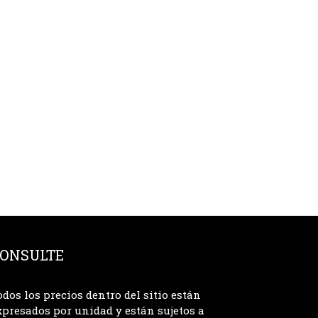
ONSULTE
odos los precios dentro del sitio están
xpresados por unidad y están sujetos a