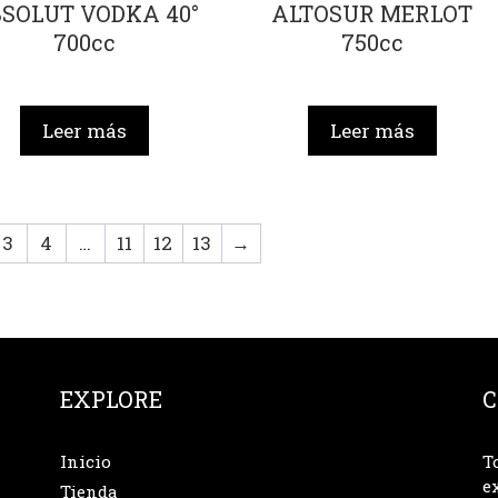
SOLUT VODKA 40°
ALTOSUR MERLOT
700cc
750cc
Leer más
Leer más
3
4
…
11
12
13
→
EXPLORE
C
Inicio
T
e
Tienda