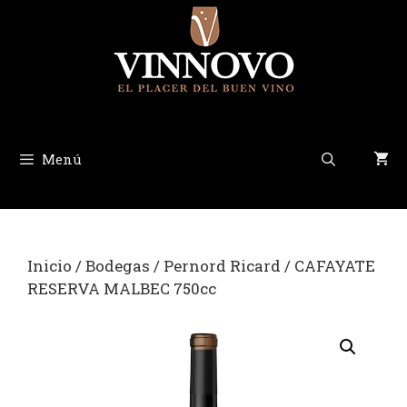
Saltar
al
contenido
Menú
Inicio
/
Bodegas
/
Pernord Ricard
/ CAFAYATE
RESERVA MALBEC 750cc