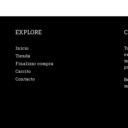
EXPLORE
C
Inicio
T
e
Tienda
m
Finalizar compra
p
Carrito
Contacto
B
m