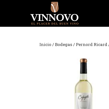
Saltar
al
contenido
Inicio
/
Bodegas
/
Pernord Ricard