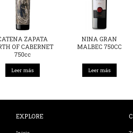
CATENA ZAPATA
NINA GRAN
RTH OF CABERNET
MALBEC 750CC
750cc
Leer más
Leer más
EXPLORE
C
Inicio
T