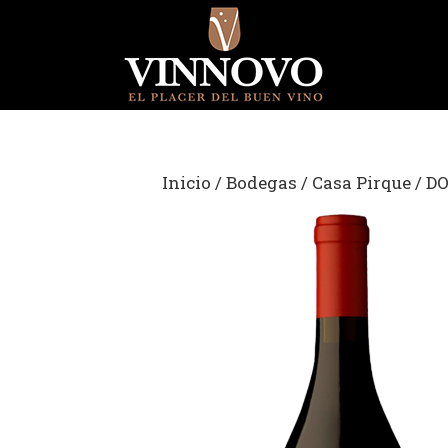
Saltar
al
contenido
Inicio
/
Bodegas
/
Casa Pirque
/ D