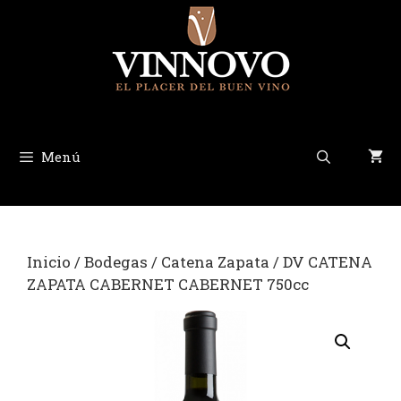
Saltar
al
contenido
Menú
Inicio
/
Bodegas
/
Catena Zapata
/ DV CATENA
ZAPATA CABERNET CABERNET 750cc