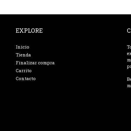
EXPLORE
C
Inicio
T
e
Tienda
m
Finalizar compra
p
Carrito
Contacto
B
m