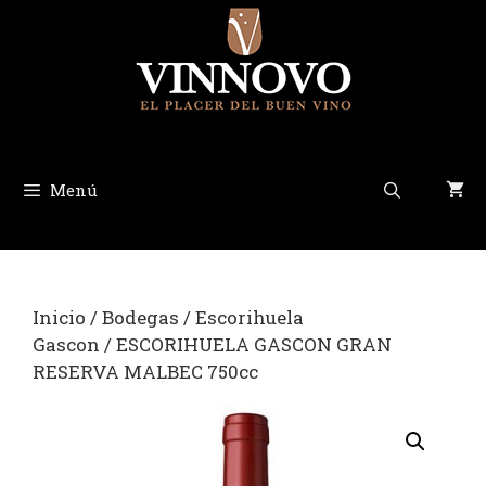
Saltar
al
contenido
Menú
Inicio
/
Bodegas
/
Escorihuela
Gascon
/ ESCORIHUELA GASCON GRAN
RESERVA MALBEC 750cc