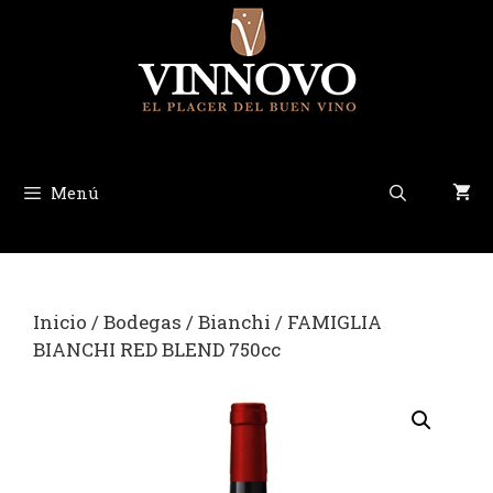
Saltar
al
contenido
Menú
Inicio
/
Bodegas
/
Bianchi
/ FAMIGLIA
BIANCHI RED BLEND 750cc