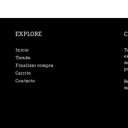
EXPLORE
C
Inicio
T
e
Tienda
m
Finalizar compra
p
Carrito
Contacto
B
m