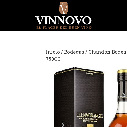
Saltar
al
contenido
Inicio
/
Bodegas
/
Chandon Bodeg
750CC