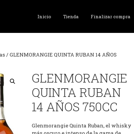
Inicio
Tienda
Finalizar compra
as
/ GLENMORANGIE QUINTA RUBAN 14 AÑOS
GLENMORANGIE
QUINTA RUBAN
14 AÑOS 750CC
Glenmorangie Quinta Ruban, el whisky
más oscuro e intenso de la gama de