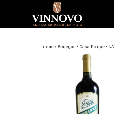
Saltar
al
contenido
Inicio
/
Bodegas
/
Casa Pirque
/ L