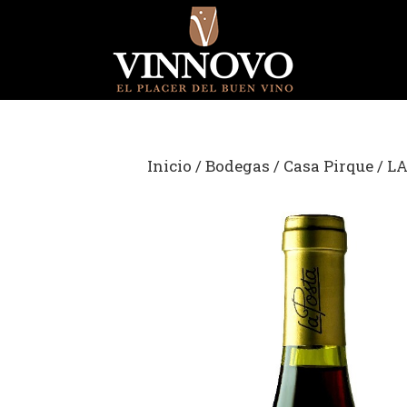
Saltar
al
contenido
Inicio
/
Bodegas
/
Casa Pirque
/ L