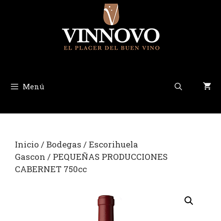
Saltar
al
contenido
Menú
Inicio
/
Bodegas
/
Escorihuela
Gascon
/ PEQUEÑAS PRODUCCIONES
CABERNET 750cc