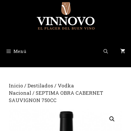
Saltar
al
contenido
Menú
Inicio
/
Destilados
/
Vodka
Nacional
/ SEPTIMA OBRA CABERNET
SAUVIGNON 750CC