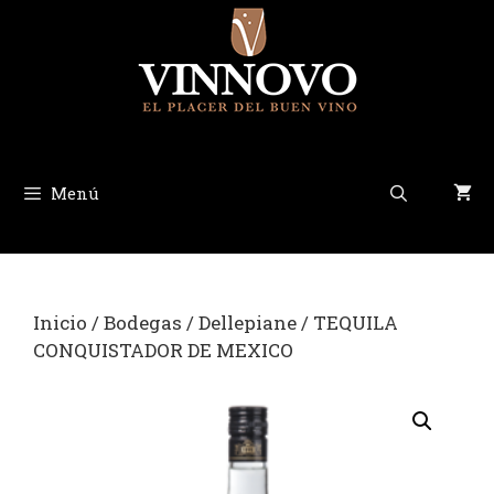
Saltar
al
contenido
Menú
Inicio
/
Bodegas
/
Dellepiane
/ TEQUILA
CONQUISTADOR DE MEXICO