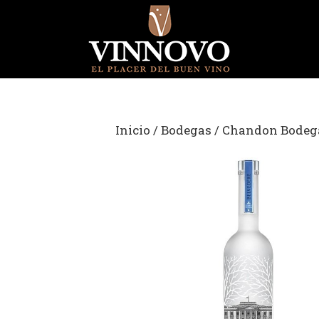
Saltar
al
contenido
Inicio
/
Bodegas
/
Chandon Bodeg