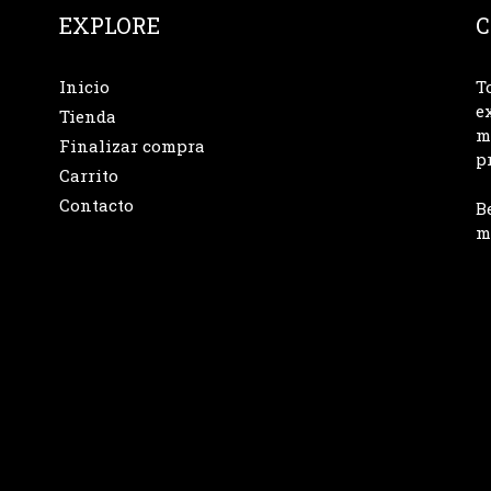
EXPLORE
C
Inicio
T
e
Tienda
m
Finalizar compra
p
Carrito
Contacto
B
m