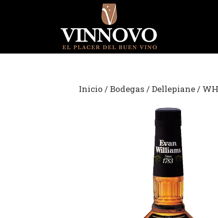
Saltar
al
contenido
Inicio
/
Bodegas
/
Dellepiane
/ WH