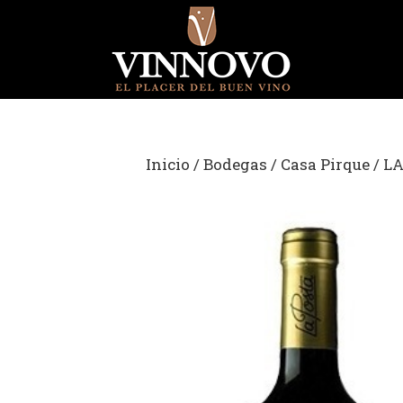
Saltar
al
contenido
Inicio
/
Bodegas
/
Casa Pirque
/ L